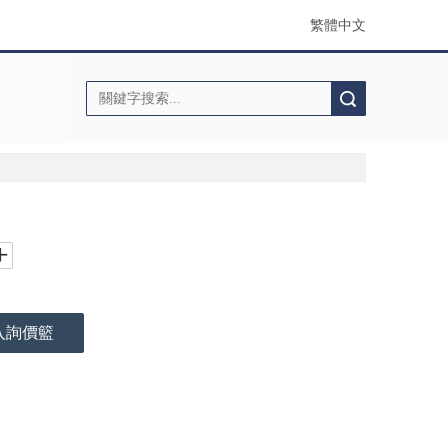
繁體中文
搜索
入詢價籃