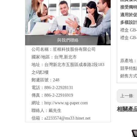
接受獨特
適用於
多樣設
禮盒 G
禮盒 G
與我們聯絡
公司名稱：笙根科技股份有限公司
國家/地區：台灣,新北市
原產地
地址：台灣新北市五股區成泰路2段183
競爭特點
之6號2樓
銷售方式：
郵遞區號：248
電話：886-2-22928131
傳真：886-2-22916919
上一條:
網址：
http://www.sg-paper.com
相關產
聯絡人：戴先生
信箱：
a2233574@ms33.hinet.net