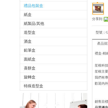
禮品包裝盒
紙盒
分享到:
紙製品/其他
造型盒
型號：
G
酒盒
產品描
鉛筆盒
禮盒-精
面紙盒
笙根科
喜餅盒
笙根主要
旋轉盒
我們有
歡迎內
特殊造型盒
銷售目
品質優