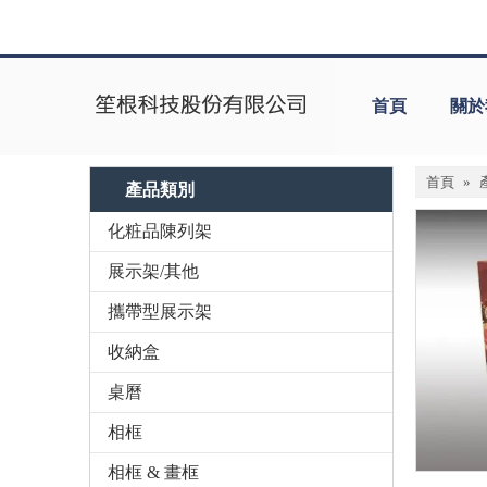
首頁
關於
首頁
»
產品類別
化粧品陳列架
展示架/其他
攜帶型展示架
收納盒
桌曆
相框
相框 & 畫框