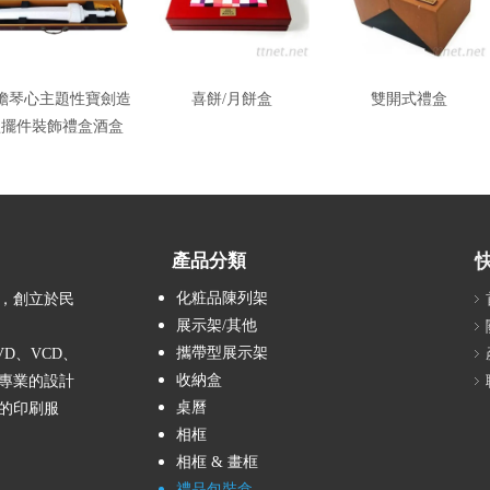
膽琴心主題性寶劍造
喜餅/月餅盒
雙開式禮盒
型擺件裝飾禮盒酒盒
產品分類
化粧品陳列架
，創立於民
展示架/其他
攜帶型展示架
D、VCD、
收納盒
專業的設計
桌曆
的印刷服
相框
相框 & 畫框
禮品包裝盒