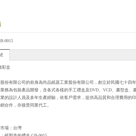
B-0015
述
緻彩盒
技股份有限公司的前身為尚品紙器工業股份有限公司，創立於民國七十四
業務為包裝產品開發，含各式各樣的手工禮盒及DVD、VCD、書型盒、
專業的設計人員及多年生產經驗，依客戶需求，提供高品質和合理費用的
外銷合作，亦接受同業代工。
標市場：台灣
良
：紙製造的禮盒 GB-0015