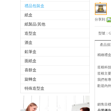
禮品包裝盒
紙盒
分享到:
紙製品/其他
造型盒
型號：
G
酒盒
產品描
鉛筆盒
精緻禮
面紙盒
笙根科
喜餅盒
笙根主要
旋轉盒
我們有
歡迎內
特殊造型盒
銷售目
品質優