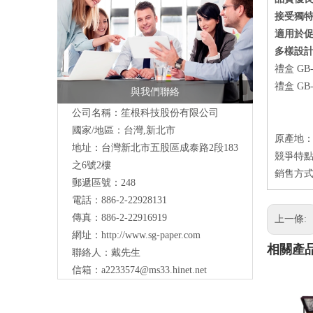
接受獨特
適用於
多樣設
禮盒 G
禮盒 G
與我們聯絡
公司名稱：笙根科技股份有限公司
國家/地區：台灣,新北市
原產地
地址：台灣新北市五股區成泰路2段183
競爭特點
之6號2樓
銷售方式：
郵遞區號：248
電話：886-2-22928131
傳真：886-2-22916919
上一條:
網址：
http://www.sg-paper.com
相關產
聯絡人：戴先生
信箱：
a2233574@ms33.hinet.net