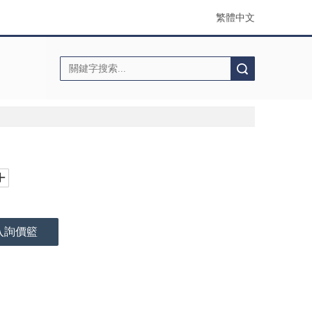
繁體中文
搜索
入詢價籃