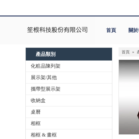
首頁
關於
首頁
»
產品類別
化粧品陳列架
展示架/其他
攜帶型展示架
收納盒
桌曆
相框
相框 & 畫框