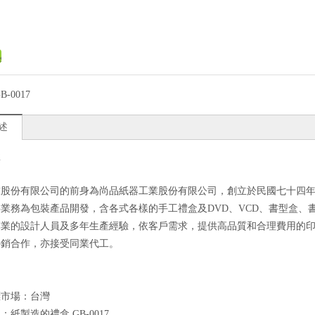
B-0017
述
盒
技股份有限公司的前身為尚品紙器工業股份有限公司，創立於民國七十四
業務為包裝產品開發，含各式各樣的手工禮盒及DVD、VCD、書型盒、
專業的設計人員及多年生產經驗，依客戶需求，提供高品質和合理費用的
外銷合作，亦接受同業代工。
標市場：台灣
良
：紙製造的禮盒 GB-0017