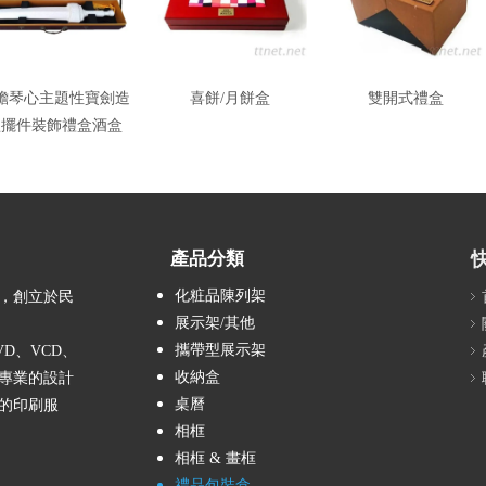
膽琴心主題性寶劍造
喜餅/月餅盒
雙開式禮盒
型擺件裝飾禮盒酒盒
產品分類
化粧品陳列架
，創立於民
展示架/其他
攜帶型展示架
D、VCD、
收納盒
專業的設計
桌曆
的印刷服
相框
相框 & 畫框
禮品包裝盒