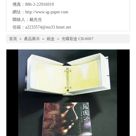
傳真：886-2-22916919
網址：
http://www.sg-paper.com
聯絡人：戴先生
信箱：
a2233574@ms33.hinet.net
首頁
»
產品展示
»
紙盒
»
光碟彩盒 CB-0007