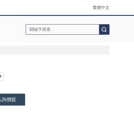
繁體中文
搜索
入詢價籃