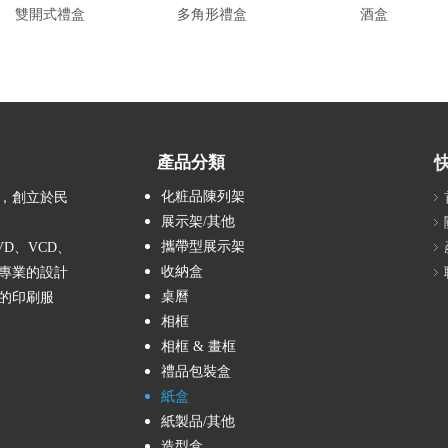
雙開式禮盒
多角形禮盒
酒盒
產品分類
化粧品陳列架
，創立於民
展示架/其他
攜帶型展示架
D、VCD、
收納盒
專業的設計
桌曆
的印刷服
相框
相框 & 畫框
禮品包裝盒
紙盒
紙製品/其他
造型盒