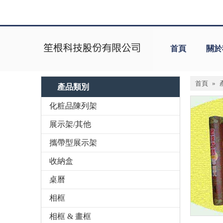
首頁
關於
首頁
»
產品類別
化粧品陳列架
展示架/其他
攜帶型展示架
收納盒
桌曆
相框
相框 & 畫框