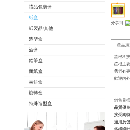
禮品包裝盒
紙盒
分享到:
紙製品/其他
造型盒
產品描
酒盒
笙根科
鉛筆盒
笙根主要
面紙盒
我們有
歡迎內
喜餅盒
旋轉盒
銷售目
特殊造型盒
品質優
接受獨特
適用於
多樣設