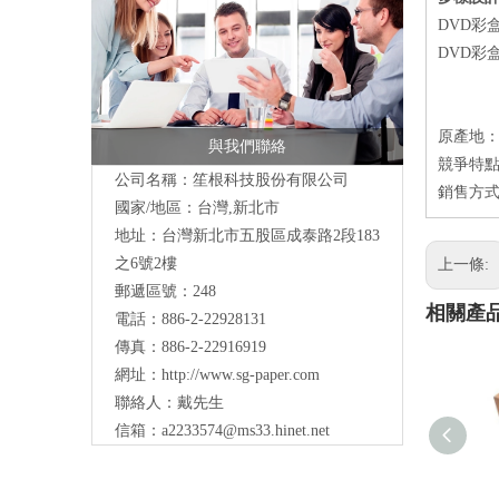
DVD彩
DVD彩
原產地
與我們聯絡
競爭特點
公司名稱：笙根科技股份有限公司
銷售方式
國家/地區：台灣,新北市
地址：台灣新北市五股區成泰路2段183
之6號2樓
上一條:
郵遞區號：248
相關產
電話：886-2-22928131
傳真：886-2-22916919
網址：
http://www.sg-paper.com
聯絡人：戴先生
信箱：
a2233574@ms33.hinet.net