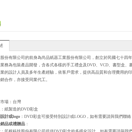
述
技股份有限公司的前身為尚品紙器工業股份有限公司，創立於民國七十四
業務為包裝產品開發，含各式各樣的手工禮盒及DVD、VCD、書型盒、
專業的設計人員及多年生產經驗，依客戶需求，提供高品質和合理費用的
外銷合作，亦接受同業代工。
標市場：台灣
良
：紙製造的DVD彩盒
設計或logo
：DVD彩盒可接受特別設計或LOGO，如有需要請與我們聯絡
促銷品或禮贈品
：
計
：笙根科技股份有限公司提供DVD彩盒的多樣化設計，如有需要請與我