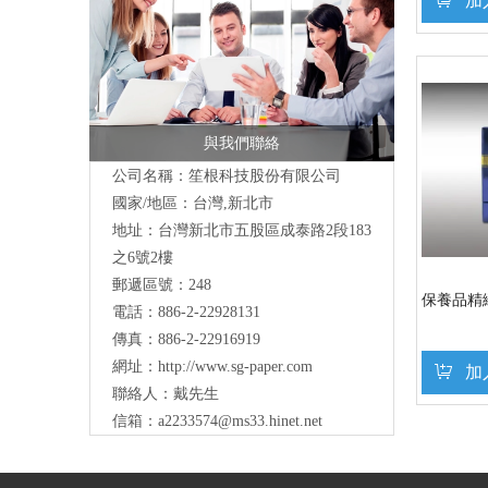
加
與我們聯絡
公司名稱：笙根科技股份有限公司
國家/地區：台灣,新北市
地址：台灣新北市五股區成泰路2段183
之6號2樓
郵遞區號：248
保養品精緻
電話：886-2-22928131
傳真：886-2-22916919
網址：
http://www.sg-paper.com
加
聯絡人：戴先生
信箱：
a2233574@ms33.hinet.net
»