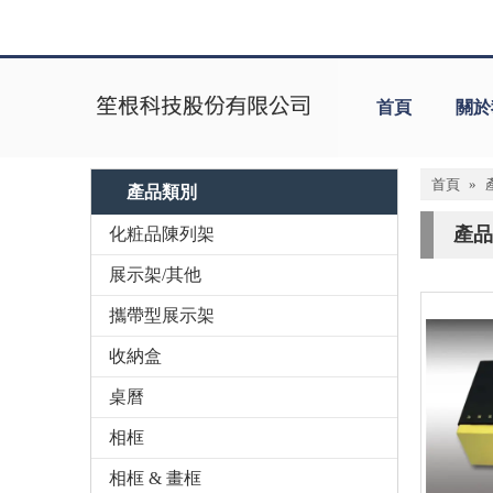
首頁
關於
首頁
»
產品類別
產品
化粧品陳列架
展示架/其他
攜帶型展示架
收納盒
桌曆
相框
相框 & 畫框