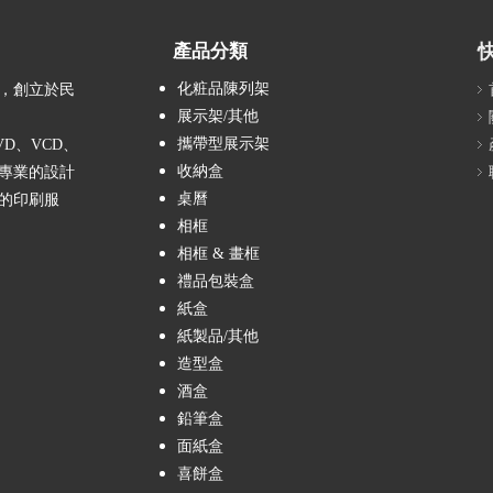
產品分類
化粧品陳列架
，創立於民
展示架/其他
攜帶型展示架
D、VCD、
收納盒
專業的設計
桌曆
的印刷服
相框
相框 & 畫框
禮品包裝盒
紙盒
紙製品/其他
造型盒
酒盒
鉛筆盒
面紙盒
喜餅盒