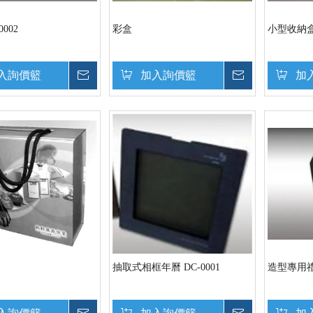
002
彩盒
小型收納盒 
入詢價籃
詢價
加入詢價籃
詢價
加
抽取式相框年曆 DC-0001
造型專用禮盒