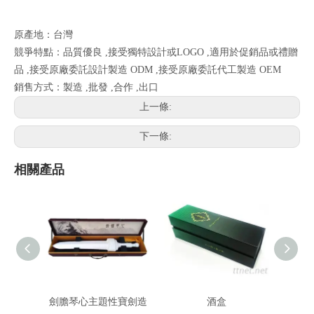
原產地：台灣
競爭特點：品質優良 ,接受獨特設計或LOGO ,適用於促銷品或禮贈
品 ,接受原廠委託設計製造 ODM ,接受原廠委託代工製造 OEM
銷售方式：製造 ,批發 ,合作 ,出口
上一條:
下一條:
相關產品
劍膽琴心主題性寶劍造
酒盒
酒